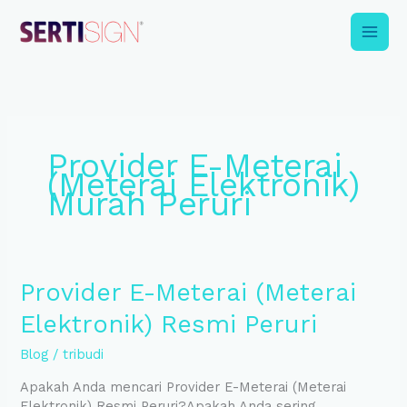
Skip
to
content
Provider E-Meterai
(Meterai Elektronik)
Murah Peruri
Provider
Provider E-Meterai (Meterai
E-
Elektronik) Resmi Peruri
Meterai
(Meterai
Blog
/
tribudi
Elektronik)
Resmi
Apakah Anda mencari Provider E-Meterai (Meterai
Peruri
Elektronik) Resmi Peruri?Apakah Anda sering