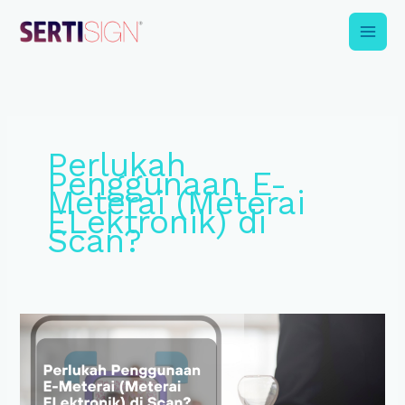
Skip
to
content
Perlukah
Penggunaan E-
Meterai (Meterai
ELektronik) di
Scan?
Perlukah
Penggunaan
E-
Meterai
(Meterai