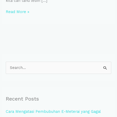
kita cari tahu lebih […]
Read More »
S
e
a
r
Recent Posts
c
h
Cara Mengatasi Pembubuhan E-Meterai yang Gagal
f