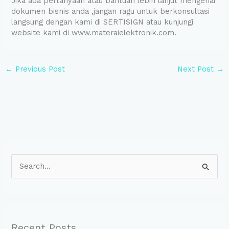
Jika ada pertanyaan atau bantuan lebih lanjut mengenai
dokumen bisnis anda ,jangan ragu untuk berkonsultasi
langsung dengan kami di SERTISIGN atau kunjungi
website kami di www.materaielektronik.com.
←
Previous Post
Next Post
→
S
e
a
r
Recent Posts
c